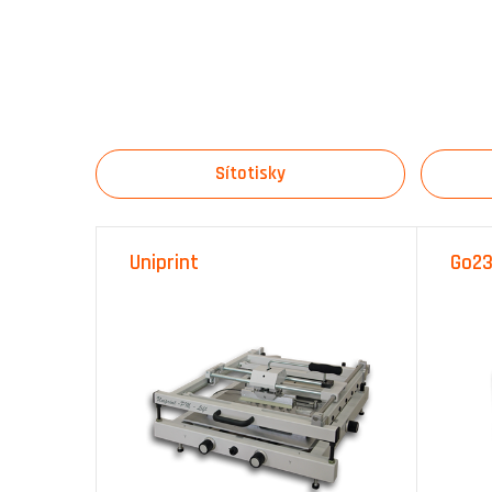
Sítotisky
Uniprint
Go23