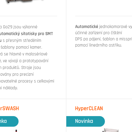
Automatické
jednokomorové v
a Go29 jsou výkonné
účinné zařízení pro čištění
utomatický sítotisky pro SMT
DPS po pájení, šablon a misspr
u
s přesným středěním
pomocí lineárního ostřiku.
 šablony pomocí kamer.
vá se hlavně v malosériové
, ve vývoji a prototypování
h produktů. Stroje jsou
povány pro precizní
kovatelné procesy s celkovými
i náklady.
erSWASH
HyperCLEAN
nka
Novinka