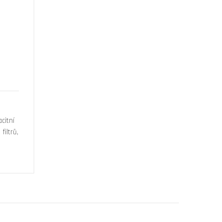
citní
filtrů,