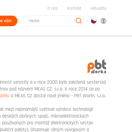
O nás
Kontakt
Aktuality
me vám
cz
en
činnost vzrostly a v roce 2000 byla založená sesterská
žnov pod názvem MEAS CZ, s.r.o. V roce 2014 se po
dělily
a MEAS CZ dostal nové jméno - PBT Works s.r.o.
í mezi nejznámější světové výrobce technologií
a deskách plošných spojů, mikroelektronických
ů používaných pro montáž elektronických sestav
pulační palety). Disponuje silným vývojovým a