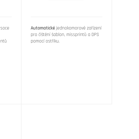
ysoce
Automatické
jednokomorové zařízení
pro čištění šablon, missprintů a DPS
intů
pomocí ostřiku.