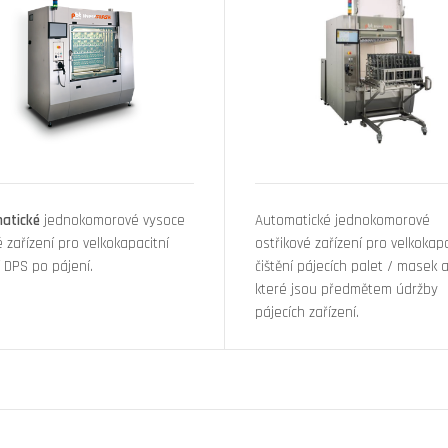
atické
jednokomorové vysoce
Automatické jednokomorové
 zařízení pro velkokapacitní
ostřikové zařízení pro velkokapa
í DPS po pájení.
čištění pájecích palet / masek a 
které jsou předmětem údržby
pájecích zařízení.