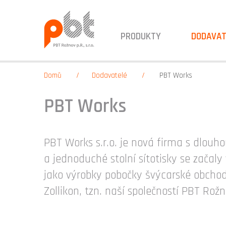
PRODUKTY
DODAVAT
Domů
Dodavatelé
PBT Works
PBT Works
PBT Works s.r.o. je nová firma s dlouho
a jednoduché stolní sítotisky se začaly
jako výrobky pobočky švýcarské obchod
Zollikon, tzn. naší společností PBT Rožno