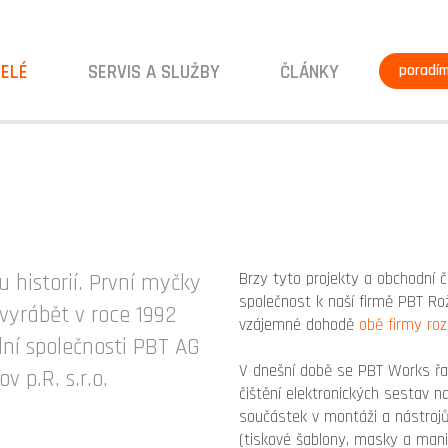
ELÉ
SERVIS A SLUŽBY
ČLÁNKY
poradí
Brzy tyto projekty a obchodní 
u historií. První myčky
společnost k naší firmě PBT Ro
 vyrábět v roce 1992
vzájemné dohodě
obě firmy roz
ní společnosti PBT AG
V dnešní době se PBT Works řad
v p.R. s.r.o.
čištění elektronických sestav n
součástek v montáži a nástroj
(tiskové šablony, masky a mani