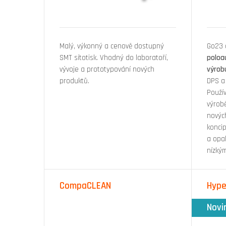
Malý, výkonný a cenově dostupný
Go23 
SMT sítotisk. Vhodný do laboratoří,
poloa
vývoje a prototypování nových
výrob
produktů.
DPS a
Použí
výrobě
novýc
konci
a opa
nízkým
CompaCLEAN
Hyp
Novi