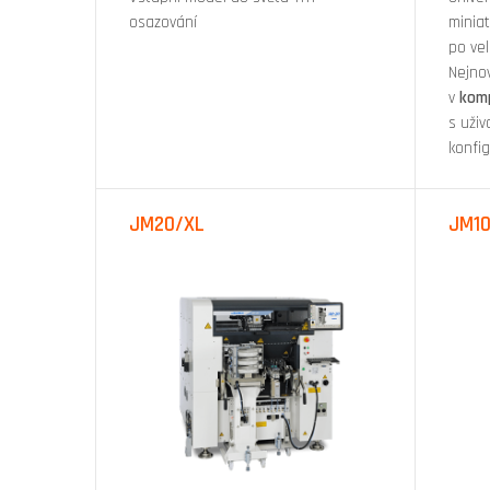
osazování
minia
po vel
Nejno
v
kom
s uži
konfi
JM20/XL
JM1