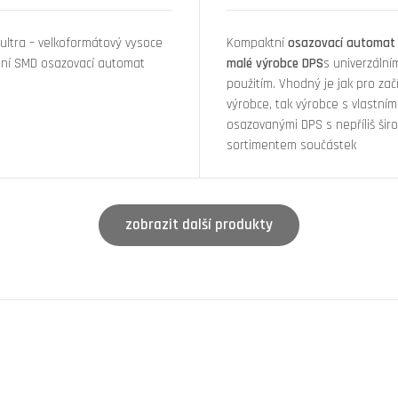
ultra – velkoformátový vysoce
Kompaktní
osazovací automat
ilní SMD osazovací automat
malé výrobce DPS
s univerzální
použitím. Vhodný je jak pro začí
výrobce, tak výrobce s vlastním
osazovanými DPS s nepříliš šir
sortimentem součástek
zobrazit další produkty