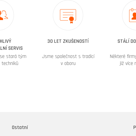
HLIVÝ
30 LET ZKUŠENOSTÍ
STÁLÍ D
LNÍ SERVIS
 se stará tým
Jsme společnost s tradicí
Některé fir
 techniků
v oboru
již více
Ostatní
P