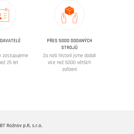
ODAVATELÉ
PŘES 5000 DODANÝCH
STROJŮ
my zastupujeme
Za naši historii jsme dodali
 než 25 let
více než 5000 větších
zařízení
BT Rožnov p.R, s.r.o.