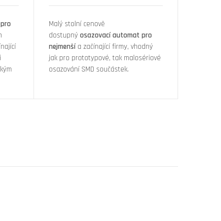
 pro
Malý stolní cenově
m
dostupný
osazovací automat pro
nající
nejmenší
a začínající firmy, vhodný
i
jak pro prototypové, tak malosériové
okým
osazování SMD součástek.