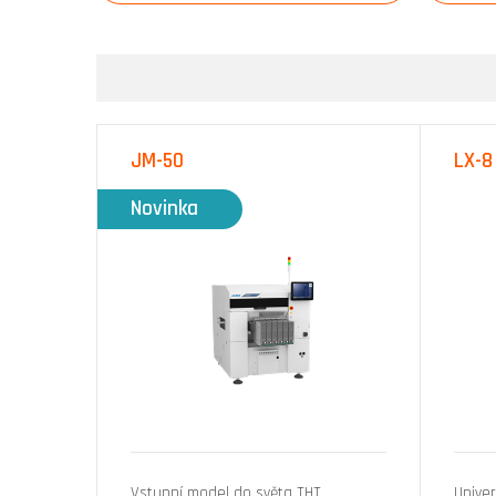
JM-50
LX-8
Novinka
Vstupní model do světa THT
Univer