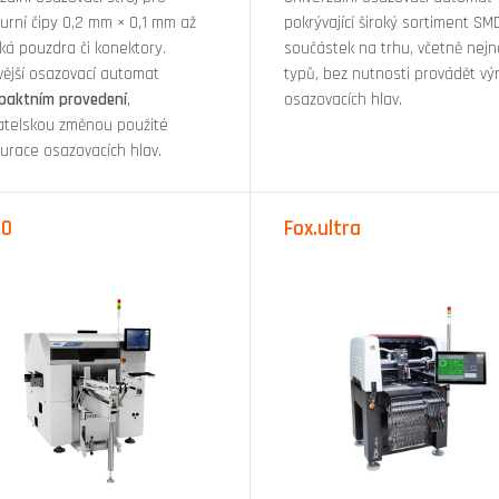
turní čipy 0,2 mm × 0,1 mm až
pokrývající široký sortiment SM
ká pouzdra či konektory.
součástek na trhu, včetně nejno
vější osazovací automat
typů, bez nutnosti provádět v
paktním provedení
,
osazovacích hlav.
vatelskou změnou použité
gurace osazovacích hlav.
00
Fox.ultra