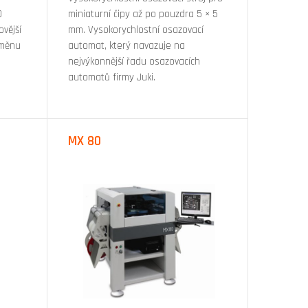
D
miniaturní čipy až po pouzdra 5 × 5
vější
mm. Vysokorychlostní osazovací
ýměnu
automat, který navazuje na
nejvýkonnější řadu osazovacích
automatů firmy Juki.
MX 80