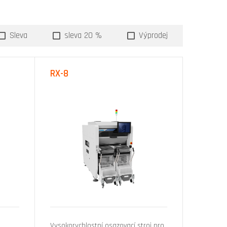
Sleva
sleva 20 %
Výprodej
RX-8
Vysokorychlostní osazovací stroj pro