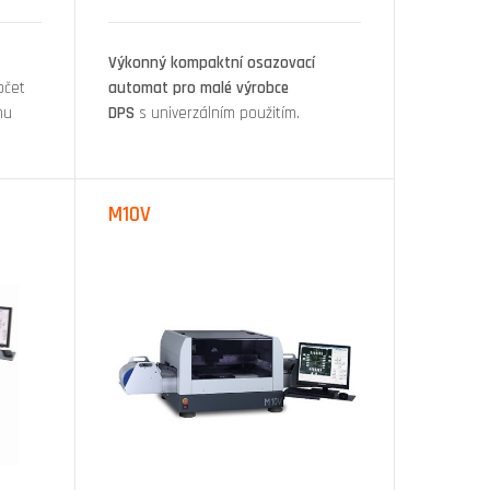
Výkonný kompaktní osazovací
očet
automat pro malé výrobce
hu
DPS
s univerzálním použitím.
M10V