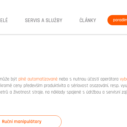
ELÉ
SERVIS A SLUŽBY
ČLÁNKY
poradí
 může být
plně automatizované
nebo s nutnou účastí operátora
vyb
 kromě ceny především produktivita a sériovost osazování, resp. využi
ů a životnost stroje, na náklady spojené s údržbou a servisní zaj
Ruční manipulátory