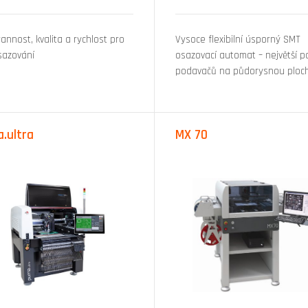
annost, kvalita a rychlost pro
Vysoce flexibilní úsporný SMT
sazování
osazovací automat – největší p
podavačů na půdorysnou ploc
.ultra
MX 70