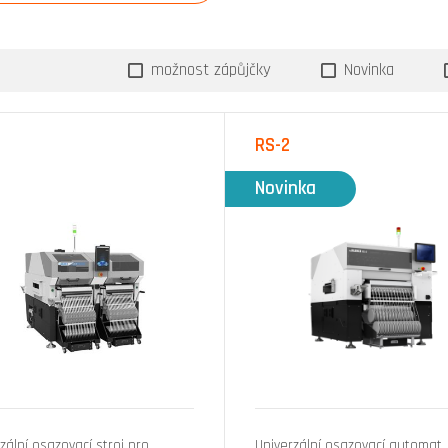
možnost zápůjčky
Novinka
RS-2
Novinka
zální osazovací stroj pro
Univerzální osazovací automat