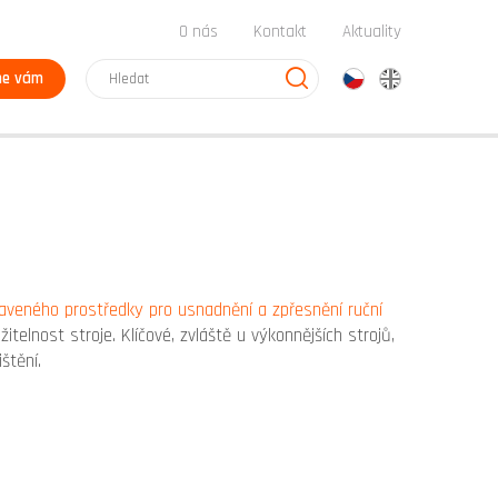
O nás
Kontakt
Aktuality
me vám
cz
en
aveného prostředky pro usnadnění a zpřesnění ruční
telnost stroje. Klíčové, zvláště u výkonnějších strojů,
ištění.