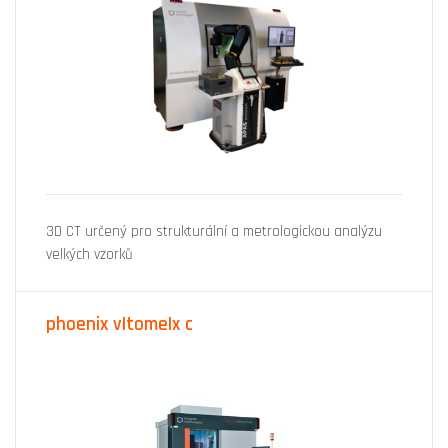
3D CT určený pro strukturální a metrologickou analýzu
velkých vzorků
phoenix v|tome|x c