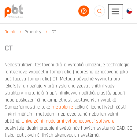
poradíme vám
aaaaaaaaaaaaaaaaa
Domů
Produkty
CT
CT
Nedestruktivní testování dílů a výrobků umožňuje technologie
rentgenové výpočetní tomografie (nepřesně označované jako
počítačová tomografie) CT. Metoda původně vyvinuta pro
lékařství umožňuje v průmyslu analyzovat vnitřní vady
struktury materiálů (např. hliníkových odlitků, plastů, apod.)
nebo poškození či nekompletnost sestavených výrobků.
Samozřejmostí je také
metrologie
celku či jednotlivých částí,
jinými měřicími metodami neproveditelná nebo jen velmi
obtížně.
Univerzální modulární vyhodnocovací software
poskytuje ideální propojení světů návrhových systémů CAD, 3D
tisku, optických či jiných skenovacích systémů.