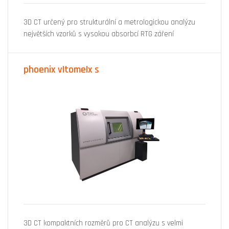
3D CT určený pro strukturální a metrologickou analýzu
největších vzorků s vysokou absorbcí RTG záření
phoenix v|tome|x s
3D CT kompaktních rozměrů pro CT analýzu s velmi