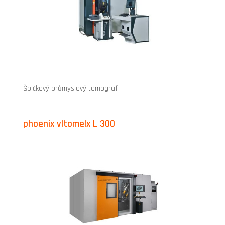
Špičkový průmyslový tomograf
phoenix v|tome|x L 300