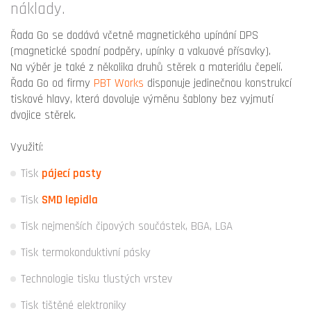
náklady.
Řada Go se dodává včetně magnetického upínání DPS
(magnetické spodní podpěry, upínky a vakuové přísavky).
Na výběr je také z několika druhů stěrek a materiálu čepelí.
Řada Go od firmy
PBT Works
disponuje jedinečnou konstrukcí
tiskové hlavy, která dovoluje výměnu šablony bez vyjmutí
dvojice stěrek.
Využití:
Tisk
pájecí pasty
Tisk
SMD lepidla
Tisk nejmenších čipových součástek, BGA, LGA
Tisk termokonduktivní pásky
Technologie tisku tlustých vrstev
Tisk tištěné elektroniky