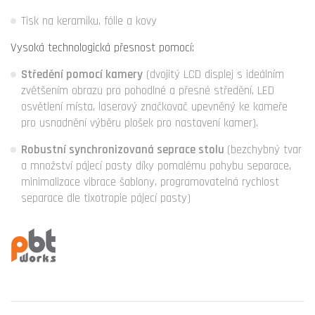
Tisk na keramiku, fólie a kovy
Vysoká technologická přesnost pomocí:
Středění pomocí kamery
(dvojitý LCD displej s ideálním
zvětšením obrazu pro pohodlné a přesné středění, LED
osvětlení místa, laserový značkovač upevněný ke kameře
pro usnadnění výběru plošek pro nastavení kamer).
Robustní synchronizovaná seprace stolu
(bezchybný tvar
a množství pájecí pasty díky pomalému pohybu separace,
minimalizace vibrace šablony, programovatelná rychlost
separace dle tixotropie pájecí pasty)