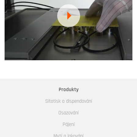
Produkty
Sítotisk a dispendování
Osazování
Pájení
Mytí a lakování