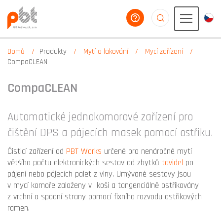
poradíme vám
aaaaaaaaaaaaaaaaa
Domů
Produkty
Mytí a lakování
Mycí zařízení
CompaCLEAN
CompaCLEAN
Automatické jednokomorové zařízení pro
čištění DPS a pájecích masek pomocí ostřiku.
Čisticí zařízení od
PBT Works
určené pro nenáročné mytí
většího počtu elektronických sestav od zbytků
tavidel
po
pájení nebo pájecích palet z vlny. Umývané sestavy jsou
v mycí komoře založeny v koši a tangenciálně ostřikovány
z vrchní a spodní strany pomocí fixního rozvodu ostřikových
ramen.