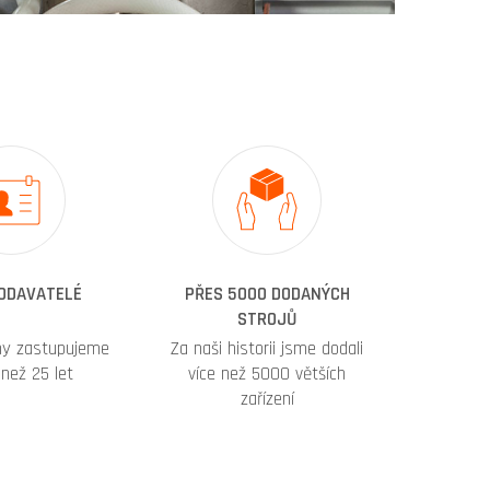
DODAVATELÉ
PŘES 5000 DODANÝCH
STROJŮ
my zastupujeme
Za naši historii jsme dodali
e než 25 let
více než 5000 větších
zařízení