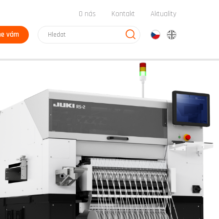
O nás
Kontakt
Aktuality
me vám
cz
en