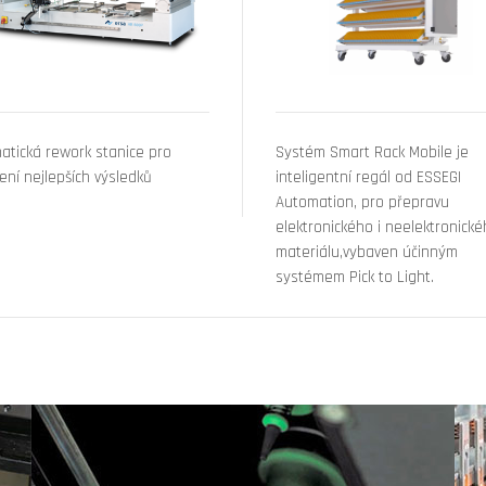
atická rework stanice pro
Systém Smart Rack Mobile je
ení nejlepších výsledků
inteligentní regál od ESSEGI
Automation, pro přepravu
elektronického i neelektronick
materiálu,vybaven účinným
systémem Pick to Light.