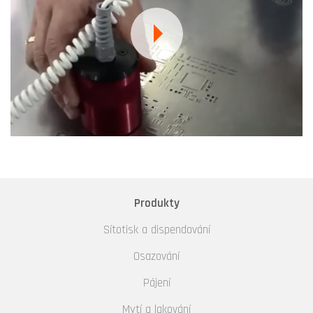
Produkty
Sítotisk a dispendování
Osazování
Pájení
Mytí a lakování