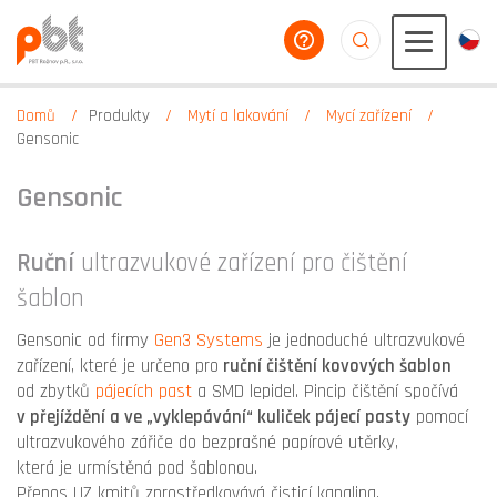
poradíme vám
aaaaaaaaaaaaaaaaa
Domů
Produkty
Mytí a lakování
Mycí zařízení
Gensonic
Gensonic
Ruční
ultrazvukové zařízení pro čištění
šablon
Gensonic od firmy
Gen3 Systems
je jednoduché ultrazvukové
zařízení, které je určeno pro
ruční čištění kovových šablon
od zbytků
pájecích past
a SMD lepidel. Pincip čištění spočívá
v přejíždění a ve „vyklepávání“ kuliček pájecí pasty
pomocí
ultrazvukového zářiče do bezprašné papírové utěrky,
která je urmístěná pod šablonou.
Přenos UZ kmitů zprostředkovává čisticí kapalina,