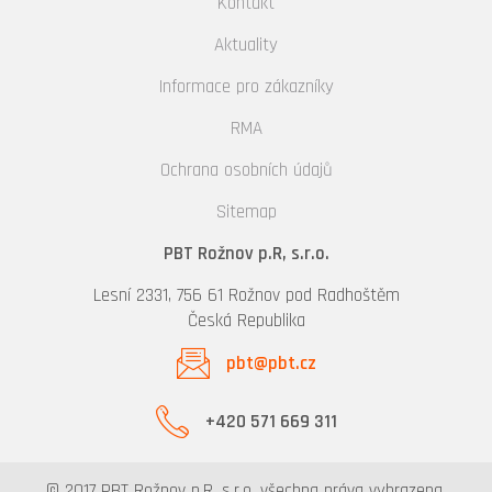
Kontakt
Aktuality
Informace pro zákazníky
RMA
Ochrana osobních údajů
Sitemap
PBT Rožnov p.R, s.r.o.
Lesní 2331, 756 61 Rožnov pod Radhoštěm
Česká Republika
pbt@pbt.cz
+420 571 669 311
© 2017 PBT Rožnov p.R, s.r.o. všechna práva vyhrazena.