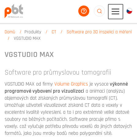
poradíme vám
aaaaaaaaaaaaaaaaa
Domů
Produkty
CT
Software pro 3D inspekci a měření
VGSTUDIO MAX
VGSTUDIO MAX
Software pro průmyslovou tomografii
VGSTUDIO MAX od firmy
Volume Graphics
je vysoce
výkonné
programové vybavení pro vizualizaci
a animaci (analýzu)
objemových dat získaných průmyslovou tomografií (CT).
Umožňuje uživateli vizualizovat získaná CT data a voxely v
excelentní kvalitě vykreslení, a to i pro extrémně velké datové
soubory na běžných počítačích. Software pracuje přímo s
voxely, což vylučuje potřebu převodu voxelů do jiných datových
formátů, jako jsou mraky bodů nebo polygonální sítě.