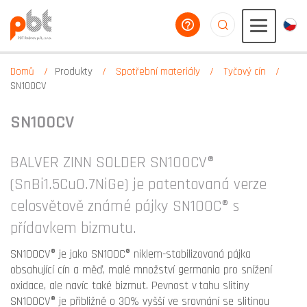
poradíme vám
aaaaaaaaaaaaaaaaa
Domů
Produkty
Spotřební materiály
Tyčový cín
SN100CV
SN100CV
BALVER ZINN SOLDER SN100CV®
(SnBi1.5Cu0.7NiGe) je patentovaná verze
celosvětově známé pájky SN100C® s
přídavkem bizmutu.
SN100CV® je jako SN100C® niklem-stabilizovaná pájka
obsahující cín a měď, malé množství germania pro snížení
oxidace, ale navíc také bizmut. Pevnost v tahu slitiny
SN100CV® je přibližně o 30% vyšší ve srovnání se slitinou