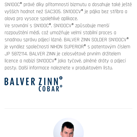
SN100C® právě díky přítomnosti bizmutu a dosahuje také ještě
vyšších hodnot než SAC305. SN100CV® je pájka bez stříbra a
olova pro vysoce spolehlivé aplikace.
Ve srovnání s SN100C®, SN100CV® způsobuje menší
rozpouštění mědi, což umožňuje velmi stabilní proces a
snadnou správu pájecí lázně. BALVER ZINN SOLDER SN100CV®
je vynález společnosti NIHON SUPERIOR® s patentovým číslem
JP 5872114. BALVER ZINN je celosvětově prvním držitelem
licence a nabízí SN100CV® jako tyčové, plněné dráty a pájecí
pasty. Další informace naleznete v produktovém listu.