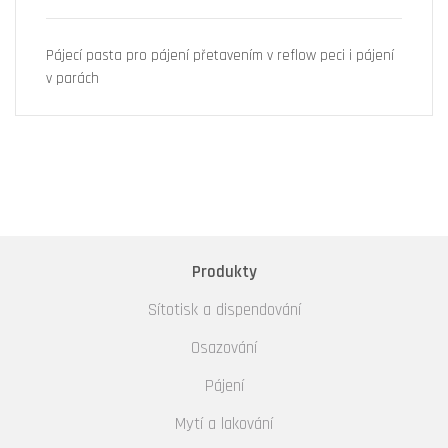
Pájecí pasta pro pájení přetavením v reflow peci i pájení
v parách
Produkty
Sítotisk a dispendování
Osazování
Pájení
Mytí a lakování