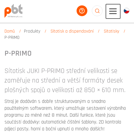
poradíme vám
aaaaaaaaaaaaaaaaa
Domů
Produkty
Sítotisk a dispendování
Sítotisky
P-PRIMO
P-PRIMO
Sítotisk JUKI P-PRIMO střední velikosti se
zaměřuje na střední a větší formáty desek
plošných spojů o velikosti až 850 × 610 mm.
Stroj je dodáván s dobře strukturovaným a snadno
použitelným softwarem, který umožňuje sestavení výrobního
programu za méně než 8 minut. Další funkce, které jsou
součástí dodávky: automatické čištění šablony, 2D kontrola
pájecí pasty, horní a boční upnutí a mnoho dalších!