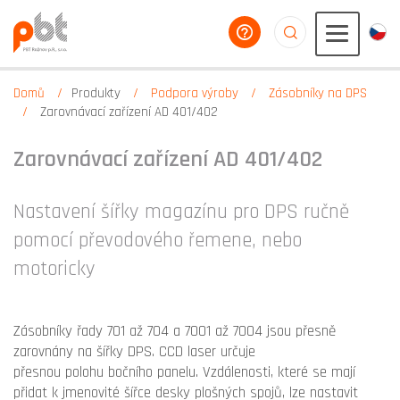
poradíme vám
aaaaaaaaaaaaaaaaa
Domů
Produkty
Podpora výroby
Zásobníky na DPS
Zarovnávací zařízení AD 401/402
Zarovnávací zařízení AD 401/402
Nastavení šířky magazínu pro DPS ručně
pomocí převodového řemene, nebo
motoricky
Zásobníky řady 701 až 704 a 7001 až 7004 jsou přesně
zarovnány na šířky DPS. CCD laser určuje
přesnou polohu bočního panelu. Vzdálenosti, které se mají
přidat k jmenovité šířce desky plošných spojů, lze nastavit