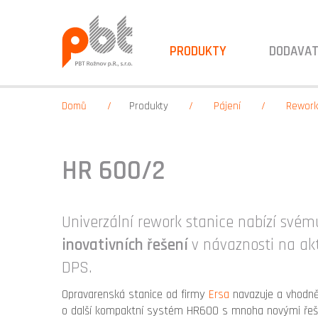
PRODUKTY
DODAVAT
Domů
Produkty
Pájení
Rework
HR 600/2
Univerzální rework stanice nabízí svému
inovativních řešení
v návaznosti na akt
DPS.
Opravarenská stanice od firmy
Ersa
navazuje a vhodně
o další kompaktní systém HR600 s mnoha novými řeše