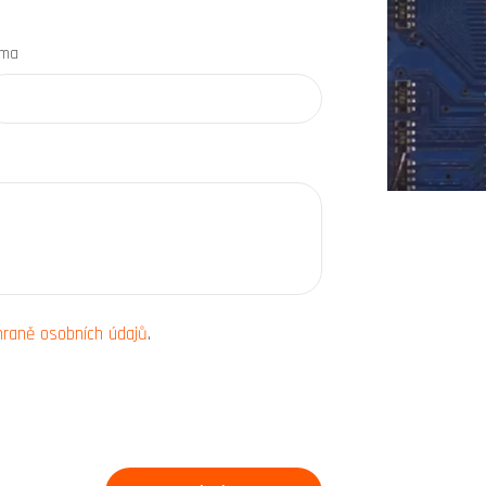
rma
hraně osobních údajů
.