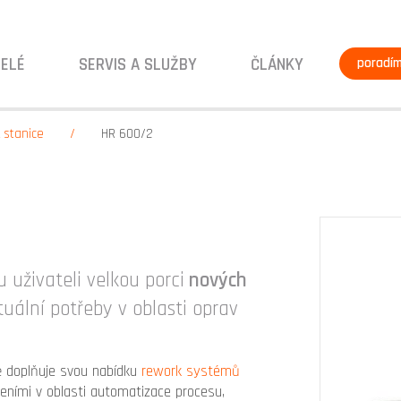
ELÉ
SERVIS A SLUŽBY
ČLÁNKY
poradí
 stanice
HR 600/2
 uživateli velkou porci
nových
uální potřeby v oblasti oprav
 doplňuje svou nabídku
rework systémů
ními v oblasti automatizace procesu,