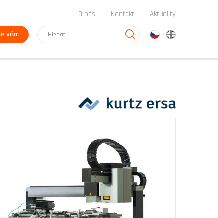
O nás
Kontakt
Aktuality
me vám
cz
en