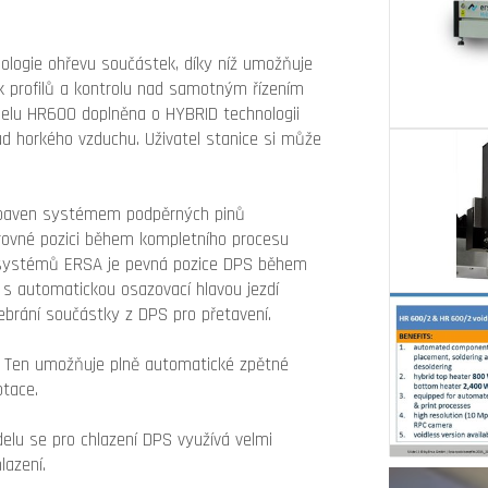
ologie ohřevu součástek, díky níž umožňuje
rk profilů a kontrolu nad samotným řízením
delu HR600 doplněna o HYBRID technologii
ud horkého vzduchu. Uživatel stanice si může
vybaven systémem podpěrných pinů
orovné pozici během kompletního procesu
k systémů ERSA je pevná pozice DPS během
 s automatickou osazovací hlavou jezdí
brání součástky z DPS pro přetavení.
 Ten umožňuje plně automatické zpětné
otace.
elu se pro chlazení DPS využívá velmi
lazení.