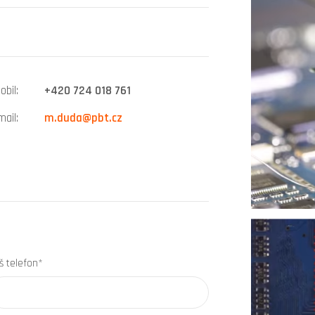
obil
+420 724 018 761
mail
m.duda@pbt.cz
š telefon*