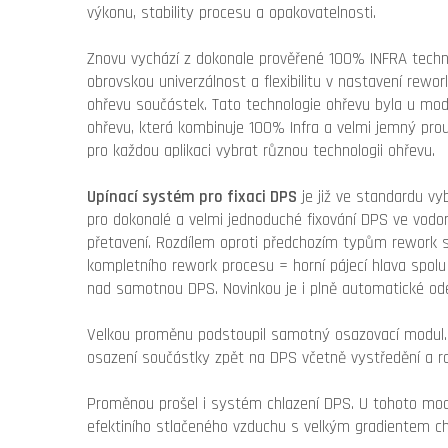
výkonu, stability procesu a opakovatelnosti.
Znovu vychází z dokonale prověřené 100% INFRA techn
obrovskou univerzálnost a flexibilitu v nastavení rewo
ohřevu součástek. Tato technologie ohřevu byla u mo
ohřevu, která kombinuje 100% Infra a velmi jemný pro
pro každou aplikaci vybrat různou technologii ohřevu.
Upínací systém pro fixaci DPS
je již ve standardu 
pro dokonalé a velmi jednoduché fixování DPS ve vod
přetavení. Rozdílem oproti předchozím typům rewor
kompletního rework procesu = horní pájecí hlava spolu
nad samotnou DPS. Novinkou je i plně automatické ode
Velkou proměnu podstoupil samotný osazovací modul.
osazení součástky zpět na DPS včetně vystředění a r
Proměnou prošel i systém chlazení DPS. U tohoto mod
efektiního stlačeného vzduchu s velkým gradientem ch