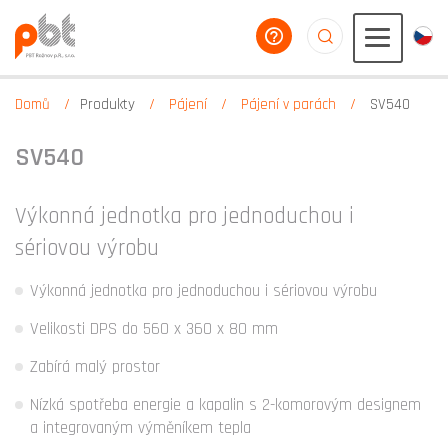
poradíme vám
aaaaaaaaaaaaaaaaa
Domů
Produkty
Pájení
Pájení v parách
SV540
SV540
Výkonná jednotka pro jednoduchou i
sériovou výrobu
Výkonná jednotka pro jednoduchou i sériovou výrobu
Velikosti DPS do 560 x 360 x 80 mm
Zabírá malý prostor
Nízká spotřeba energie a kapalin s 2-komorovým designem
a integrovaným výměníkem tepla