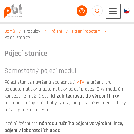
poradíme vám
aaaaaaaaaaaaaaaaa
Domů
Produkty
Pájení
Pájení robotem
Pájecí stanice
Pájecí stanice
Samostatný pájecí modul
Pájecí stanice navržená společností
MTA
je určena pro
poloautomatický a automatický pájecí proces. Díky modulární
koncepci je možné stanici
zaintegrovat do výrobní linky
nebo na otočný stůl. Pohyby os jsou prováděny pneumaticky
a řízeny mikroprocesorem.
Ideální řešení pro
náhradu ručního pájení ve výrobní lince,
pájení v laboratořích apod.