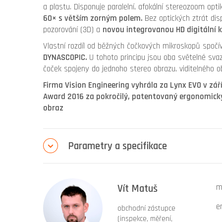
a plastu. Disponuje paralelní, afokální stereozoom opti
60× s větším zorným polem.
Bez optických ztrát di
pozorování (3D) a
novou integrovanou HD digitální 
Vlastní rozdíl od běžných čočkových mikroskopů spoč
DYNASCOPIC.
U tohoto principu jsou oba světelné svaz
čoček spojeny do jednoho stereo obrazu, viditelného 
Firma Vision Engineering vyhrála za Lynx EVO v zá
Award 2016 za pokročilý, patentovaný ergonomický
obraz
Parametry a specifikace
Vít Matuš
m
e
obchodní zástupce
(inspekce, měření,