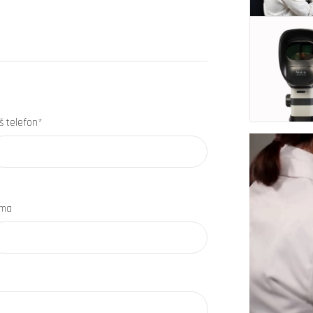
š telefon*
rma