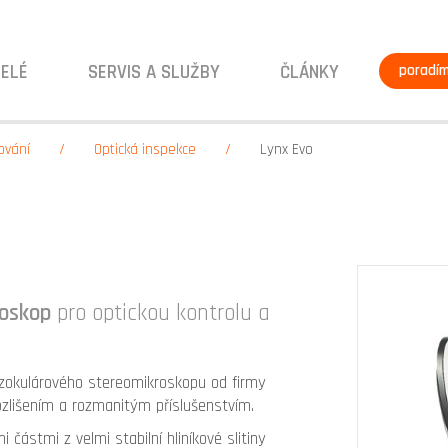
ELÉ
SERVIS A SLUŽBY
ČLÁNKY
poradí
ování
Optická inspekce
Lynx Evo
oskop
pro optickou kontrolu a
okulárového stereomikroskopu od firmy
zlišením a rozmanitým příslušenstvím.
 částmi z velmi stabilní hliníkové slitiny