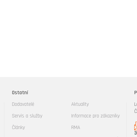
Ostatní
P
Dodavatelé
Aktuality
L
Č
Servis a služby
Informace pro zákazníky
Články
RMA
3