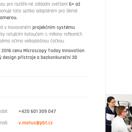
kou pro rozšíře-né základní zvětšení
6× až
sponuje tato optika adaptérem pro šikmé
kamerou.
ívá v inovovaném
projekčním systému
ky rotujícím kotoučem s miliony reflexních
oběma očima velkoplošnou čočkou.
ří 2016 cenu Microscopy Today Innovation
 design přístroje a bezkonkureční 3D
obil
+420 601 309 047
mail
v.matus@pbt.cz