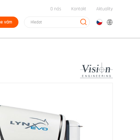
O nás
Kontakt
Aktuality
me vám
cz
en