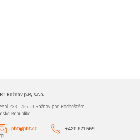
BT Rožnov p.R, s.r.o.
esní 2331, 756 61 Rožnov pod Radhoštěm
eská Republika
pbt@pbt.cz
+420 571 669
11