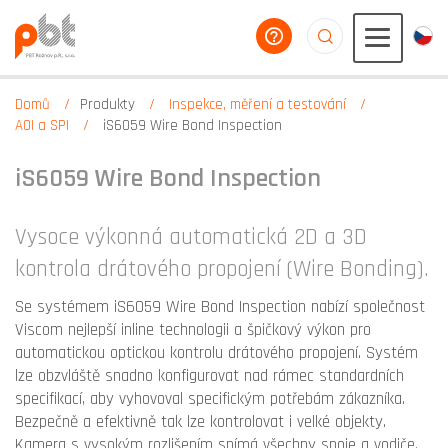
poradíme vám
aaaaaaaaaaaaaaaaa
Domů
Produkty
Inspekce, měření a testování
AOI a SPI
iS6059 Wire Bond Inspection
iS6059 Wire Bond Inspection
Vysoce výkonná automatická 2D a 3D
kontrola drátového propojení (Wire Bonding).
Se systémem iS6059 Wire Bond Inspection nabízí společnost
Viscom nejlepší inline technologii a špičkový výkon pro
automatickou optickou kontrolu drátového propojení. Systém
lze obzvláště snadno konfigurovat nad rámec standardních
specifikací, aby vyhovoval specifickým potřebám zákazníka.
Bezpečně a efektivně tak lze kontrolovat i velké objekty.
Kamera s vysokým rozlišením snímá všechny spoje a vodiče.