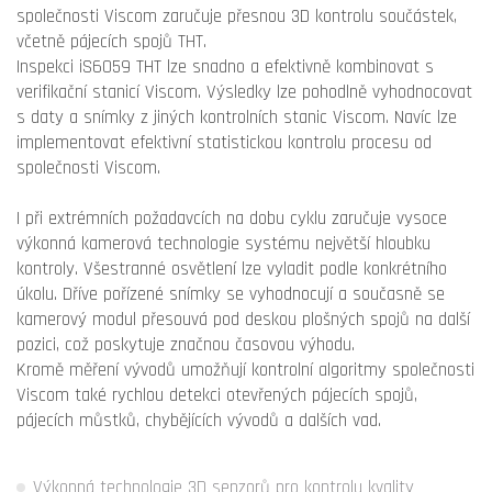
společnosti Viscom zaručuje přesnou 3D kontrolu součástek,
včetně pájecích spojů THT.
Inspekci iS6059 THT lze snadno a efektivně kombinovat s
verifikační stanicí Viscom. Výsledky lze pohodlně vyhodnocovat
s daty a snímky z jiných kontrolních stanic Viscom. Navíc lze
implementovat efektivní statistickou kontrolu procesu od
společnosti Viscom.
I při extrémních požadavcích na dobu cyklu zaručuje vysoce
výkonná kamerová technologie systému největší hloubku
kontroly. Všestranné osvětlení lze vyladit podle konkrétního
úkolu. Dříve pořízené snímky se vyhodnocují a současně se
kamerový modul přesouvá pod deskou plošných spojů na další
pozici, což poskytuje značnou časovou výhodu.
Kromě měření vývodů umožňují kontrolní algoritmy společnosti
Viscom také rychlou detekci otevřených pájecích spojů,
pájecích můstků, chybějících vývodů a dalších vad.
Výkonná technologie 3D senzorů pro kontrolu kvality