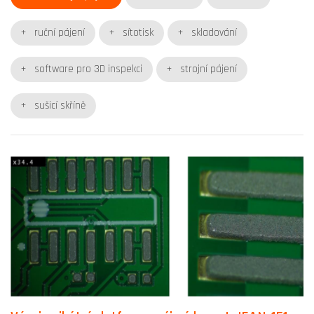
ruční pájení
sítotisk
skladování
software pro 3D inspekci
strojní pájení
sušicí skříně