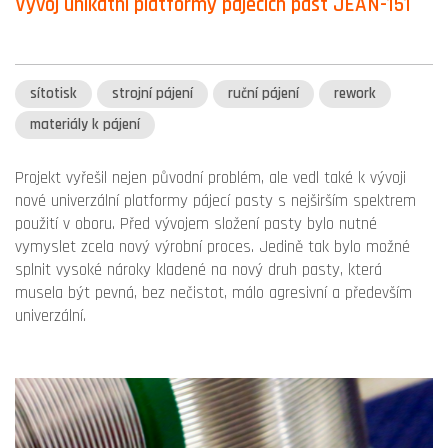
Vývoj unikátní platformy pájecích past JEAN-151
sítotisk
strojní pájení
ruční pájení
rework
materiály k pájení
Projekt vyřešil nejen původní problém, ale vedl také k vývoji
nové univerzální platformy pájecí pasty s nejširším spektrem
použití v oboru. Před vývojem složení pasty bylo nutné
vymyslet zcela nový výrobní proces. Jedině tak bylo možné
splnit vysoké nároky kladené na nový druh pasty, která
musela být pevná, bez nečistot, málo agresivní a především
univerzální.