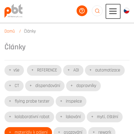
poradíme vám
aaaaaaaaaaaaaaaaa
Domů
Články
Články
vše
REFERENCE
AOI
automatizace
CT
dispendování
dopravníky
flying probe tester
inspekce
kolaborativní robot
lakování
mytí, čištění
materiály k pájení
osazování
rework