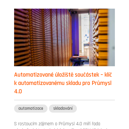
Automatizované úložiště součástek – klíč
k automatizovanému skladu pro Průmysl
4.0
automatizace
skladování
S rostoucím zájmem o Průmysl 4.0 míří řada