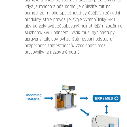
domova a snaží se zůstat v bezpečí před COVID 19. I
když je mnoho z nás doma, je důležité mít na
paměti, že mnoho společností vyrábějících základní
produkty stále provozuje svoje výrobní linky SMT,
aby udržely svět zásobovaný nejnutnějším zbožím a
službami. Kvůli pandemii však musí být postupy
upraveny tak, aby byl zajištěn osobní odstup a
bezpečnost zaměstnanců. Vzdálenost mezi
pracovníky je nezbytně nutná.