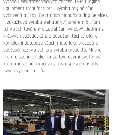
výrobců elektrotechnických zařízení OEM (Original
Equipment Manufacturer - výroba originálního
vybavení) a EMS (Electronics Manufacturing Services
– zakázková výroba elektroniky) směrem k cílům
„chytrých továren“ a „odlehčení výroby“. Jedním z
klíčových požadavků pro dosažení těchto cílů je
komplexní databáze všech materiálů, procesů a
postupů nezbytných pro výrobu produktů. Mnoho
firem disponuje několika softwarovými systémy,
které musí spolupracovat, aby úspěšně dosáhly
svých výrobních cílů.