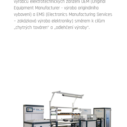
výrobců elektrotechnických zařízení OEM (Original
Equipment Manufacturer - výroba originálního
vybavení) a EMS (Electronics Manufacturing Services
– zakázková výroba elektroniky) směrem k cílům
„chytrých továren“ a „odlehčení výroby“.