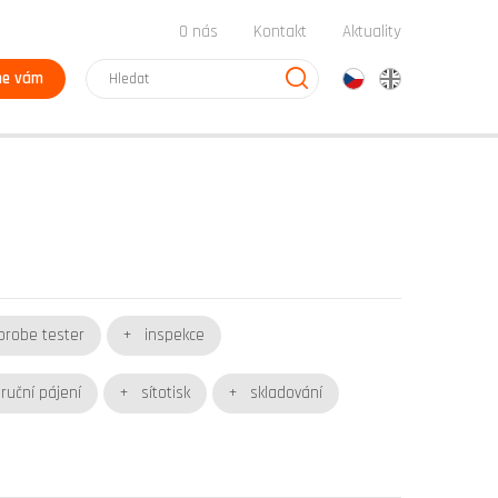
O nás
Kontakt
Aktuality
me vám
cz
en
probe tester
inspekce
ruční pájení
sítotisk
skladování