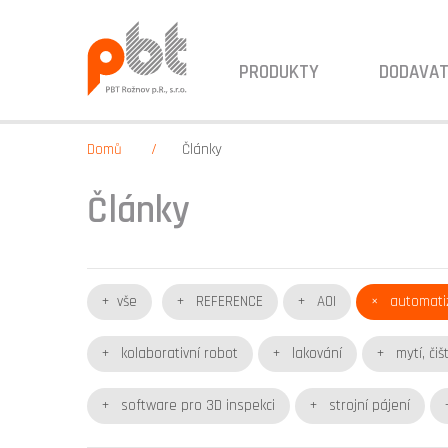
PRODUKTY
DODAVAT
Domů
Články
Články
vše
REFERENCE
AOI
automati
kolaborativní robot
lakování
mytí, čiš
software pro 3D inspekci
strojní pájení