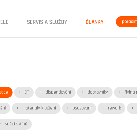
ELÉ
SERVIS A SLUŽBY
ČLÁNKY
poradí
zace
CT
dispendování
dopravníky
flying 
tění
materiály k pájení
osazování
rework
sušicí skříně