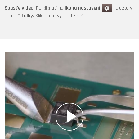
Spusťe video.
Po kliknutí na
ikonu nastavení
najdete v
menu
Titulky
. Kliknete a vyberete češtinu.