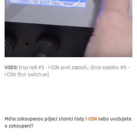
VIDEO:
Ersa radí
#5
- i-CON první zapnutí... (Ersa explains #5 –
i-CON: first switch-on)
Máte zakoupenou pájecí stanici řady
i-CON
nebo uvažujete
o zakoupení?