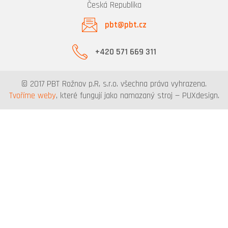
Česká Republika
pbt@pbt.cz
+420 571 669 311
© 2017 PBT Rožnov p.R, s.r.o. všechna práva vyhrazena.
Tvoříme weby
, které fungují jako namazaný stroj — PUXdesign.