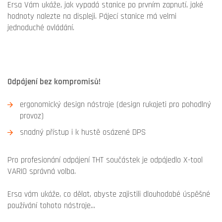
Ersa Vám ukáže, jak vypadá stanice po prvním zapnutí, jaké
hodnoty nalezte na displeji. Pájecí stanice má velmi
jednoduché ovládání.
Odpájení bez kompromisů!
ergonomický design nástroje (design rukojeti pro pohodlný
provoz)
snadný přístup i k hustě osázené DPS
Pro profesionání odpájení THT součástek je odpájedlo X-tool
VARIO správná volba.
Ersa vám ukáže, co dělat, abyste zajistili dlouhodobé úspěšné
používání tohoto nástroje...