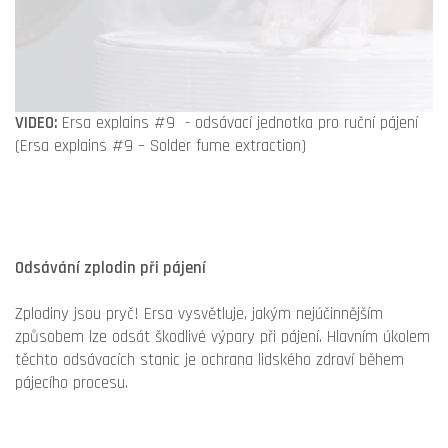
VIDEO:
Ersa explains #9 - odsávací jednotka pro ruční pájení
(Ersa explains #9 – Solder fume extraction)
Odsávání zplodin při pájení
Zplodiny jsou pryč! Ersa vysvětluje, jakým nejúčinnějším
způsobem lze odsát škodlivé výpary při pájení. Hlavním úkolem
těchto odsávacích stanic je ochrana lidského zdraví během
pájecího procesu.