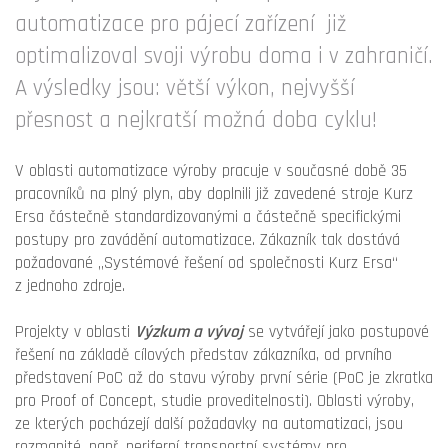
automatizace pro pájecí zařízení již
optimalizoval svoji výrobu doma i v zahraničí.
A výsledky jsou: větší výkon, nejvyšší
přesnost a nejkratší možná doba cyklu!
V oblasti automatizace výroby pracuje v současné době 35
pracovníků na plný plyn, aby doplnili již zavedené stroje Kurz
Ersa částečně standardizovanými a částečně specifickými
postupy pro zavádění automatizace. Zákazník tak dostává
požadované „Systémové řešení od společnosti Kurz Ersa“
z jednoho zdroje.
Projekty v oblasti
Výzkum a vývoj
se vytvářejí jako postupové
řešení na základě cílových představ zákazníka, od prvního
představení PoC až do stavu výroby první série (PoC je zkratka
pro Proof of Concept, studie proveditelnosti). Oblasti výroby,
ze kterých pocházejí další požadavky na automatizaci, jsou
rozmanité, např. periferní transportní systémy pro