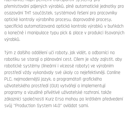
přemisťování pájených výrobků, plně automatické jednotky pro
osazování THT součástek, systémová řešení pro pracovníky
optické kontroly výrobního procesu, doprovodné procesy,
specifická automatizovaná optická kontrola výrobků v buňkách
a konečně i manipulace typu pick & place v produkci lisovaných
výrobků.
Tým z dalšího oddělení učí roboty, jak vidět, a odborníci na
robotiku se starají o plánování cest. Cílem je vždy zajistit, aby
robotické systémy (lineární i víceosé roboty) ve výrobním
prostředí vždy vykonávaly své úkoly co nejefektivněji. Conline
PLC, nejmodernější jazyk, a programátoři grafického
uživatelského prostředí (GUI) vytvářejí a implementují
programy a vizuálně přívětivé uživatelské rozhraní, takže
zákazníci společnosti Kurz Ersa mohou po krátkém předvedení
svůj "Production System I4.0" ovládat sami.