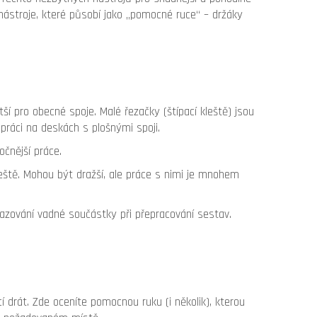
 nástroje, které působí jako „pomocné ruce“ – držáky
tší pro obecné spoje. Malé řezačky (štípací kleště) jsou
práci na deskách s plošnými spoji.
čnější práce.
kleště. Mohou být dražší, ale práce s nimi je mnohem
azování vadné součástky při přepracování sestav.
í drát. Zde oceníte pomocnou ruku (i několik), kterou