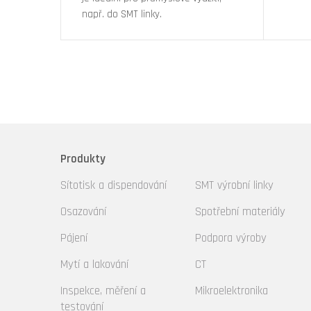
např. do SMT linky.
Produkty
Sítotisk a dispendování
SMT výrobní linky
Osazování
Spotřební materiály
Pájení
Podpora výroby
Mytí a lakování
CT
Inspekce, měření a
Mikroelektronika
testování