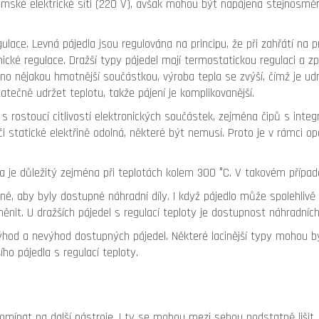
emské elektrické síti (220 V), avšak mohou být napájena stejnosmě
ulace. Levná pájedla jsou regulována na principu, že při zahřátí na pr
ické regulace. Dražší typy pájedel mají termostatickou regulaci a zp
ěno nějakou hmotnější součástkou, výroba tepla se zvýší, čímž je udr
tečně udržet teplotu, takže pájení je komplikovanější.
e s rostoucí citlivostí elektronických součástek, zejména čipů s int
ůči statické elektřině odolná, některé být nemusí. Proto je v rámci 
a je důležitý zejména při teplotách kolem 300 °C. V takovém případě
tné, aby byly dostupné náhradní díly. I když pájedlo může spolehliv
měnit. U dražších pájedel s regulací teploty je dostupnost náhradních
hod a nevýhod dostupných pájedel. Některé lacinější typy mohou bý
ho pájedla s regulací teploty.
apomínat na další nástroje. I ty se mohou mezi sebou podstatně liši