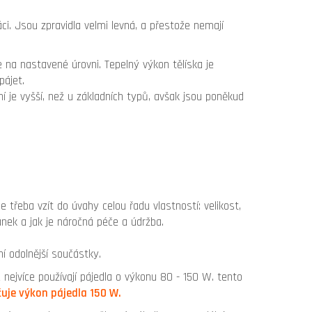
i. Jsou zpravidla velmi levná, a přestože nemají
 na nastavené úrovni. Tepelný výkon tělíska je
pájet.
ní je vyšší, než u základních typů, avšak jsou poněkud
 třeba vzít do úvahy celou řadu vlastností: velikost,
ánek a jak je náročná péče a údržba.
ní odolnější součástky.
nejvíce používají pájedla o výkonu 80 - 150 W. tento
čuje výkon pájedla 150 W.