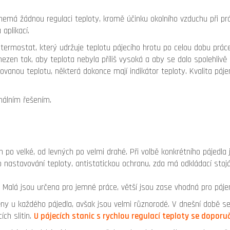
emá žádnou regulaci teploty, kromě účinku okolního vzduchu při prác
aplikací.
termostat, který udržuje teplotu pájecího hrotu po celou dobu práce
ezen tak, aby teplota nebyla příliš vysoká a aby se dalo spolehlivě 
ovanou teplotu, některá dokonce mají indikátor teploty. Kvalita páje
málním řešením.
o velké, od levných po velmi drahé. Při volbě konkrétního pájedla je
b nastavování teploty, antistatickou ochranu, zda má odkládací stoj
í. Malá jsou určena pro jemné práce, větší jsou zase vhodná pro páje
y u každého pájedla, avšak jsou velmi různorodé. V dnešní době se 
ích slitin.
U pájecích stanic s rychlou regulací teploty se doporu