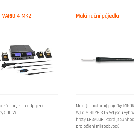
N VARIO 4 MK2
Malá ruční pájedla
unkční pájecí a odpájecí
Malé (miniaturní) páječky MINOR
ce, 500 W
W) a MINITYP S (6 W) jsou vyba
hroty ERSADUR, které jsou vho
pro pájení mikroobvodů.