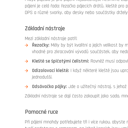
pájení je celá řada: řezačka pájecích drátů, kleště pr
DPS a různé svorky, aby desky nebo součástky držely 
Základní nástroje
Mezi základní nástroje patří:
Řezačky:
Měly by být kvalitní a jejich velikost by 
vhodné pro zkracování vývodů součástek, aby nedoš
Kleště se špičatými čelistmi:
Rovněž musí odpovída
Odizolovací kleště:
I když některé kleště jsou upra
jednodušší.
Odsávačka pájky:
Jde o užitečný nástroj, s jehož
Základní nástroje se dají často zakoupit jako sada, m
Pomocné ruce
Při pájení mnohdy potřebujete tři i více rukou, abyste 