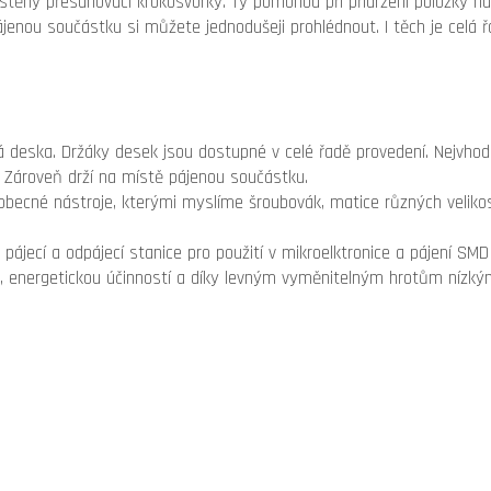
stěny přesunovací krokosvorky. Ty pomohou při přidržení položky 
ájenou součástku si můžete jednodušeji prohlédnout. I těch je celá řa
elá deska. Držáky desek jsou dostupné v celé řadě provedení. Nejvh
 Zároveň drží na místě pájenou součástku.
 obecné nástroje, kterými myslíme šroubovák, matice různých velikos
pájecí a odpájecí stanice pro použití v mikroelktronice a pájení SMD
energetickou účinností a díky levným vyměnitelným hrotům nízkým