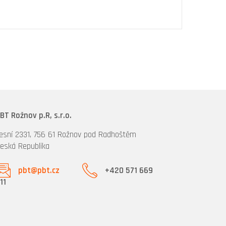
BT Rožnov p.R, s.r.o.
esní 2331, 756 61 Rožnov pod Radhoštěm
eská Republika
pbt@pbt.cz
+420 571 669
11