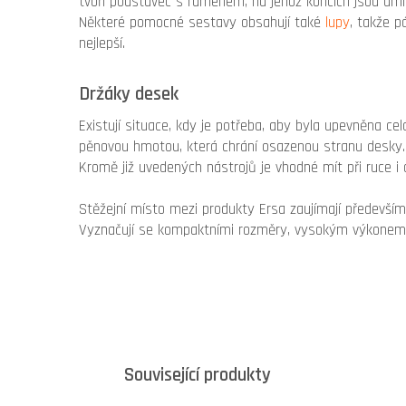
tvoří podstavec s ramenem, na jehož koncích jsou umí
Některé pomocné sestavy obsahují také
lupy
, takže p
nejlepší.
Držáky desek
Existují situace, kdy je potřeba, aby byla upevněna c
pěnovou hmotou, která chrání osazenou stranu desky.
Kromě již uvedených nástrojů je vhodné mít při ruce i
Stěžejní místo mezi produkty Ersa zaujímají především 
Vyznačují se kompaktními rozměry, vysokým výkonem, 
Související produkty