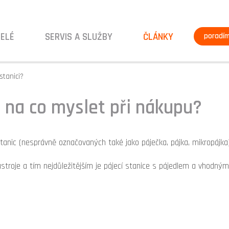
ELÉ
SERVIS A SLUŽBY
ČLÁNKY
poradí
stanici?
) na co myslet při nákupu?
stanic (nesprávně označovaných také jako páječka, pájka, mikropájk
nástroje a tím nejdůležitějším je pájecí stanice s pájedlem a vhodný