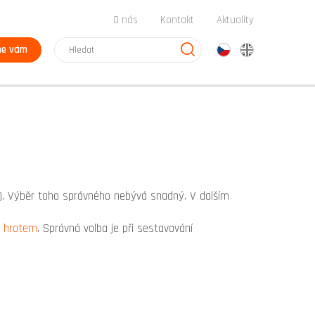
O nás
Kontakt
Aktuality
me vám
cz
en
a). Výběr toho správného nebývá snadný. V dalším
m
hrotem
. Správná volba je při sestavování