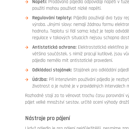
Napětí:
Prodávaná pájedla odpovídají napětí v tuz
použití mohou používat nízké napětí.
Regulování teploty:
Pájedla používají dva typy reg
výroba. Jinými slovy: nemají žádnou formu elektron
hodnotu. Teplotu si řídí sama; když je teplo odvád
regulace v takových situacích nejsou schopna dosta
Antistatická ochrana:
Elektrostatická elektřina j
většina součástek, s nimiž pracují kutilové, jsou v
pájedlo nemělo mít antistatické provedení.
Odkládací stojánek:
Stojánek pro odkládání pájedl
Údržba:
Při intenzivním používání pájedla je nezby
životnost a je nutné je v pravidelných intervalech 
Rozhodně stojí za to věnovat trochu času porovnání vý
pájet velké množství sestav, určitě ocení výhody dražší
Nástroje pro pájení
I když pájedlo je pro pájení nejdůležitější, nesmíme z