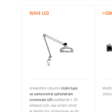
WAVE LED
i-CO
Univerzální robustní
stolní lupa
Multif
se samostatně spínatelným
stani
stranovým LED
osvětlením s 3D
efektem (tzn. bez vrhání stínů)
je ideální pro průmyslové využití,