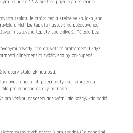
rným proudem 12 V. Některá pájedla pro speciální
ovozní teplotu je ztráta tepla stejně velká, jako jeho
ravidla u nich lze teplotu nastavit na požadovanou
žování nastavené teploty spolehlivější. Pájedla bez
egrovanými obvody, čím dál větším problémem. I když
opatrnosti přinejmenším zvážit, zda by zakoupené
 je dobrý stojánek nutností.
ě fungovat mnoho let, pájecí hroty mají omezenou
 dílů pro případné opravy nutností.
t pro většinu nasazení adekvátní, ale každý, kdo hodlá
t. Těchto nezbytných nástrojů pro snadnější a pohodlné