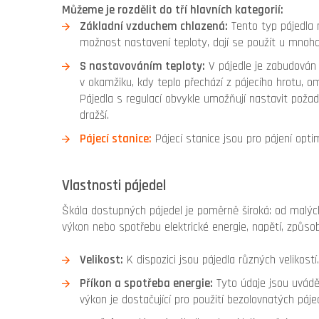
Můžeme je rozdělit do tří hlavních kategorií:
Základní vzduchem chlazená:
Tento typ pájedla n
možnost nastavení teploty, dají se použít u mnoha 
S nastavováním teploty:
V pájedle je zabudován 
v okamžiku, kdy teplo přechází z pájecího hrotu, om
Pájedla s regulací obvykle umožňují nastavit požad
dražší.
Pájecí stanice:
Pájecí stanice jsou pro pájení opti
Vlastnosti pájedel
Škála dostupných pájedel je poměrně široká: od malých p
výkon nebo spotřebu elektrické energie, napětí, způso
Velikost:
K dispozici jsou pájedla různých velikost
Příkon a spotřeba energie:
Tyto údaje jsou uváděn
výkon je dostačující pro použití bezolovnatých pájec