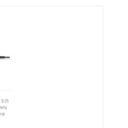
 S (5
veny
dné