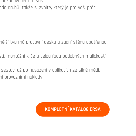
na požadovaném místě.
da druhů, takže si zvolte, který je pro vaši práci
odnější typ má pracovní desku a zadní stěnu opatřenou
tí, montážní klíče a celou řadu podobných maličkostí.
 sestav, až po nasazení v aplikacích ze silné mědi.
i provozními náklady.
KOMPLETNÍ KATALOG ERSA