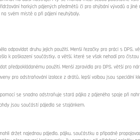
o přidržování horkých pájených předmětů či pro ohýbání vývodů a jiné
na svém místě a při pájení neuhýbaly.
měla odpovídat druhu jejich použití. Menší řezačky pro práci s DPS, vě
lo k poškození součástky, a větší, které se však nehodí pro čistou 
t předpokládanému použití. Menší zpravidla pro DPS, větší pro náro
veny pro odstraňování izolace z drátů, lepší volbou jsou speciální 
 pomocí se snadno odstraňuje stará pájka z pájeného spoje při nahr
nohdy jsou součástí pájedla se stojánkem.
mohli držet najednou pájedlo, pájku, součástku a případně propojovac