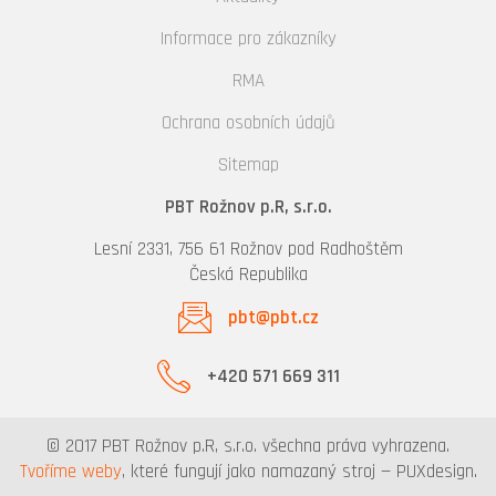
Informace pro zákazníky
RMA
Ochrana osobních údajů
Sitemap
PBT Rožnov p.R, s.r.o.
Lesní 2331, 756 61 Rožnov pod Radhoštěm
Česká Republika
pbt@pbt.cz
+420 571 669 311
© 2017 PBT Rožnov p.R, s.r.o. všechna práva vyhrazena.
Tvoříme weby
, které fungují jako namazaný stroj — PUXdesign.