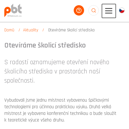
poradíme vám
aaaaaaaaaaaaaaaaa
Domů
Aktuality
Otevíráme školicí středisko
Otevíráme školicí středisko
S radostí oznamujeme otevření nového
školicího střediska v prostorách naší
společnosti.
Vybudovali jsme jednu místnost vybavenou špičkovými
technologiemi pro účinnou praktickou výuku. Druhá velká
místnost je vybavena konferenční technikou a bude sloužit
k teoretické výuce všeho druhu.